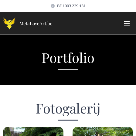
BE 1003.229.131
MetaLoveArt.be
Portfolio
Fotogalerij